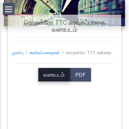
ரொறன்ரோ TTC சுரங்கப்பாதை
வரைபடம்
முகப்பு
சுரங்கப்பாதைகள்
ரொறன்ரோ TTC subway
வரைபடம்
PDF