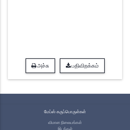
அச்சு
பதிவிறக்கம்
மேப்ஸ் கருப்பொருள்கள்
விமான நிலையங்கள்
இடங்கள்