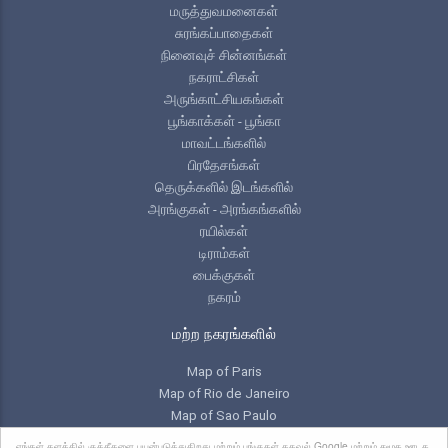
மருத்துவமனைகள்
சுரங்கப்பாதைகள்
நினைவுச் சின்னங்கள்
நகராட்சிகள்
அருங்காட்சியகங்கள்
பூங்காக்கள் - பூங்கா
மாவட்டங்களில்
பிரதேசங்கள்
தெருக்களில் இடங்களில்
அரங்குகள் - அரங்கங்களில்
ரயில்கள்
டிராம்கள்
பைக்குகள்
நகரம்
மற்ற நகரங்களில்
Map of Paris
Map of Rio de Janeiro
Map of Sao Paulo
Map of Toronto
எங்கள் தளத்தில் குக்கீகளை பயன்படுத்துகிறது மற்றும் பங்குகள் தகவல் Google மற்றும் சமூக ஊடக