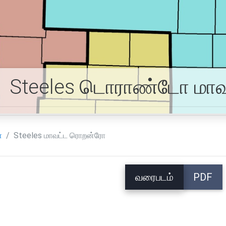
Steeles டொராண்டோ மாவ
்
Steeles மாவட்ட ரொறன்ரோ
வரைபடம்
PDF