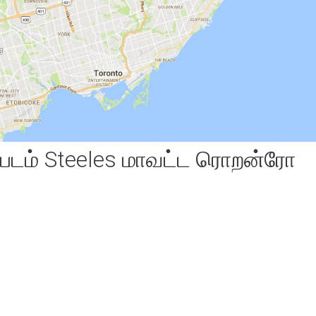
டம் Steeles மாவட்ட ரொறன்ரோ