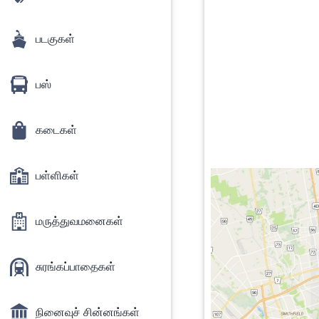
படகுகள்
பஸ்
கடைகள்
பள்ளிகள்
மருத்துவமனைகள்
சுரங்கப்பாதைகள்
நினைவுச் சின்னங்கள்